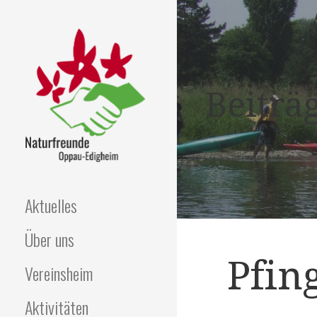
Zum
Inhalt
springen
Beiträ
NATURFREUNDE
Aktuelles
OPPAU-EDIGHEIM
Über uns
Pfin
Vereinsheim
Aktivitäten