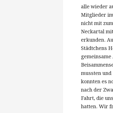
alle wieder 
Mitglieder i
nicht mit zum
Neckartal mi
erkunden. Auc
Städtchens H
gemeinsame A
Beisammensei
mussten und 
konnten es n
nach der Zwa
Fahrt, die u
hatten. Wir f