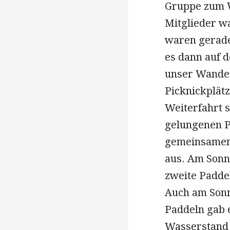
Gruppe zum W
Mitglieder wa
waren gerade
es dann auf d
unser Wander
Picknickplätz
Weiterfahrt 
gelungenen P
gemeinsamen 
aus. Am Sonn
zweite Padde
Auch am Sonn
Paddeln gab e
Wasserstand s